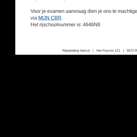
Voor je examen aanvraag dien je ons te machtigen
via
MIJN CBR
.
Het rijschoolnummer is: 4646N8
Rijopleiding VanLet | Het Puyven 121 | 5672 